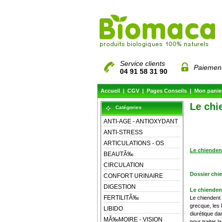
Service clients
Paiement
04 91 58 31 90
Accueil
|
CGV
|
Pages Conseils
|
Mon panie
Le chi
Catégories
ANTI-AGE - ANTIOXYDANT
ANTI-STRESS
ARTICULATIONS - OS
Le chienden
BEAUTÃ‰
CIRCULATION
Dossier chi
CONFORT URINAIRE
DIGESTION
Le chienden
FERTILITÃ‰
Le chiendent 
grecque, les 
LIBIDO
diurétique da
MÃ‰MOIRE - VISION
pour traiter 