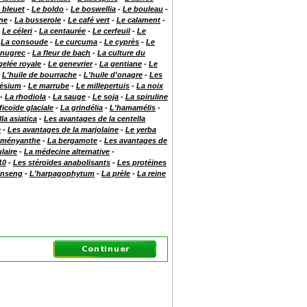
 bleuet
-
Le boldo
-
Le boswellia
-
Le bouleau
-
ne
-
La busserole
-
Le café vert
-
Le calament
-
-
Le céleri
-
La centaurée
-
Le cerfeuil
-
Le
-
La consoude
-
Le curcuma
-
Le cyprès
-
Le
enugrec
-
La fleur de bach
-
La culture du
gelée royale
-
Le genevrier
-
La gentiane
-
Le
-
L'huile de bourrache
-
L'huile d'onagre
-
Les
ésium
-
Le marrube
-
Le millepertuis
-
La noix
-
La rhodiola
-
La sauge
-
Le soja
-
La spiruline
ficoïde glaciale
-
La grindélia
-
L'hamamélis
-
la asiatica
-
Les avantages de la centella
e
-
Les avantages de la marjolaine
-
Le yerba
 ményanthe
-
La bergamote
-
Les avantages de
laire
-
La médecine alternative
-
10
-
Les stéroïdes anabolisants
-
Les protéines
inseng
-
L'harpagophytum
-
La prèle
-
La reine