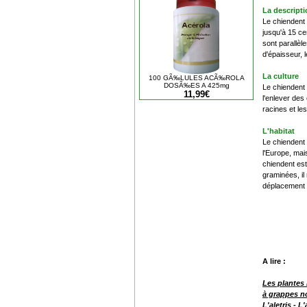
La descript
Le chiendent 
jusqu'à 15 ce
sont parallèl
d'épaisseur, 
La culture
100 GÃ‰LULES ACÃ‰ROLA
DOSÃ‰ES A 425mg
Le chiendent 
11,99€
l'enlever des
racines et le
L'habitat
Le chiendent 
l'Europe, mai
chiendent est
graminées, il
déplacement 
A lire :
Les plantes
à grappes n
L'aletris
-
L'