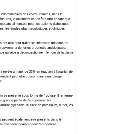
s inflammatoires des voies urinaires, dans la
eures, le chiendent est dit être utile en tant que
mposant alimentaire pour les patients diabétiques,
ires, les études pharmacologiques et cliniques
st utile pour traiter les infections urinaires en
gropyrone, a de fortes propriétés antibiotiques,
lage qui aide à décongestionner, le nom de la plante
t révélé un taux de 33% en réaction à l'acarien de
e chiendent peut être consommée sans danger
e.
iticin se présente sous forme de fructose, il renferme
en grande partie de l'agropyrone, les
illine glycoside, la silice de potassium, du fer, les
lles peuvent également être présents dans le
s le chiendent comprennent l'agropyrene,