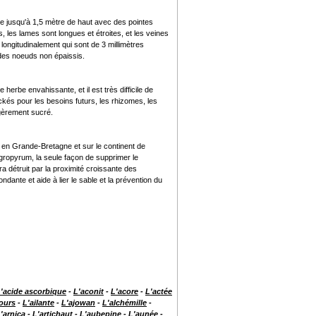
e jusqu'à 1,5 mètre de haut avec des pointes
, les lames sont longues et étroites, et les veines
 longitudinalement qui sont de 3 millimètres
 des noeuds non épaissis.
herbe envahissante, et il est très difficile de
ckés pour les besoins futurs, les rhizomes, les
égèrement sucré.
 en Grande-Bretagne et sur le continent de
Agropyrum, la seule façon de supprimer le
a détruit par la proximité croissante des
dante et aide à lier le sable et la prévention du
'acide ascorbique
-
L'aconit
-
L'acore
-
L'actée
 ours
-
L'ailante
-
L'ajowan
-
L'alchémille
-
'arnica
-
L'artichaut
-
L'aubepine
-
L'aunée
-