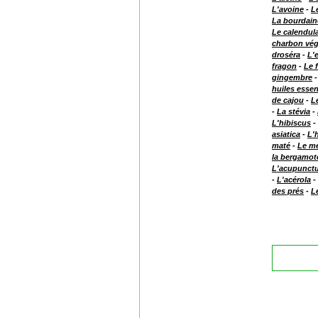
L'avoine
-
L
La bourdain
Le calendul
charbon vég
droséra
-
L'
fragon
-
Le 
gingembre
huiles essen
de cajou
-
L
-
La stévia
-
L'hibiscus
-
asiatica
-
L'
maté
-
Le mé
la bergamot
L'acupunct
-
L'acérola
-
des prés
-
L