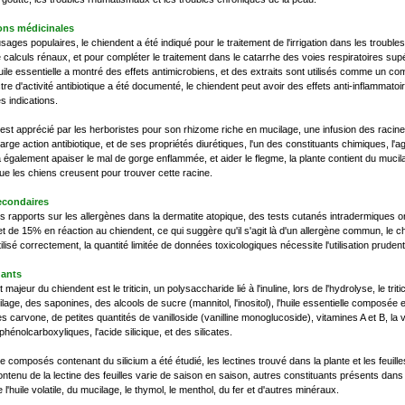
ions médicinales
sages populaires, le chiendent a été indiqué pour le traitement de l'irrigation dans les trouble
 calculs rénaux, et pour compléter le traitement dans le catarrhe des voies respiratoires supéri
'huile essentielle a montré des effets antimicrobiens, et des extraits sont utilisés comme un co
tre d'activité antibiotique a été documenté, le chiendent peut avoir des effets anti-inflammato
s indications.
est apprécié par les herboristes pour son rhizome riche en mucilage, une infusion des racines e
large action antibiotique, et de ses propriétés diurétiques, l'un des constituants chimiques, l'a
ra également apaiser le mal de gorge enflammée, et aider le flegme, la plante contient du muci
 que les chiens creusent pour trouver cette racine.
econdaires
 rapports sur les allergènes dans la dermatite atopique, des tests cutanés intradermiques on
et de 15% en réaction au chiendent, ce qui suggère qu'il s'agit là d'un allergène commun, l
utilisé correctement, la quantité limitée de données toxicologiques nécessite l'utilisation prudent
uants
 majeur du chiendent est le triticin, un polysaccharide lié à l'inuline, lors de l'hydrolyse, le tr
lage, des saponines, des alcools de sucre (mannitol, l'inositol), l'huile essentielle composée 
 carvone, de petites quantités de vanilloside (vanilline monoglucoside), vitamines A et B, la van
phénolcarboxyliques, l'acide silicique, et des silicates.
de composés contenant du silicium a été étudié, les lectines trouvé dans la plante et les feui
ontenu de la lectine des feuilles varie de saison en saison, autres constituants présents dan
 l'huile volatile, du mucilage, le thymol, le menthol, du fer et d'autres minéraux.