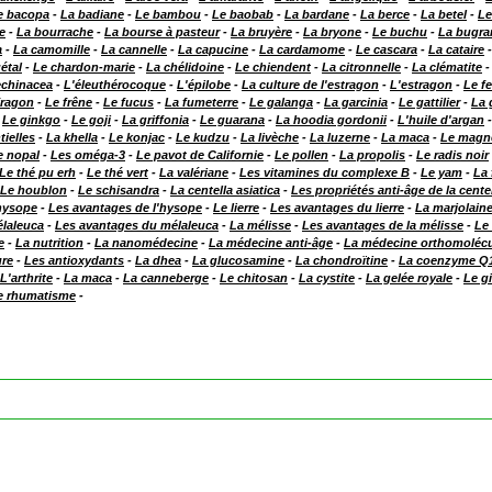
e bacopa
-
La badiane
-
Le bambou
-
Le baobab
-
La bardane
-
La berce
-
La betel
-
Le
e
-
La bourrache
-
La bourse à pasteur
-
La bruyère
-
La bryone
-
Le buchu
-
La bugra
a
-
La camomille
-
La cannelle
-
La capucine
-
La cardamome
-
Le cascara
-
La cataire
étal
-
Le chardon-marie
-
La chélidoine
-
Le chiendent
-
La citronnelle
-
La clématite
echinacea
-
L'éleuthérocoque
-
L'épilobe
-
La culture de l'estragon
-
L'estragon
-
Le f
fragon
-
Le frêne
-
Le fucus
-
La fumeterre
-
Le galanga
-
La garcinia
-
Le gattilier
-
La 
-
Le ginkgo
-
Le goji
-
La griffonia
-
Le guarana
-
La hoodia gordonii
-
L'huile d'argan
tielles
-
La khella
-
Le konjac
-
Le kudzu
-
La livèche
-
La luzerne
-
La maca
-
Le magn
e nopal
-
Les oméga-3
-
Le pavot de Californie
-
Le pollen
-
La propolis
-
Le radis noir
Le thé pu erh
-
Le thé vert
-
La valériane
-
Les vitamines du complexe B
-
Le yam
-
La 
Le houblon
-
Le schisandra
-
La centella asiatica
-
Les propriétés anti-âge de la centel
hysope
-
Les avantages de l'hysope
-
Le lierre
-
Les avantages du lierre
-
La marjolain
laleuca
-
Les avantages du mélaleuca
-
La mélisse
-
Les avantages de la mélisse
-
Le
e
-
La nutrition
-
La nanomédecine
-
La médecine anti-âge
-
La médecine orthomolécu
ure
-
Les antioxydants
-
La dhea
-
La glucosamine
-
La chondroïtine
-
La coenzyme Q
L'arthrite
-
La maca
-
La canneberge
-
Le chitosan
-
La cystite
-
La gelée royale
-
Le g
e rhumatisme
-