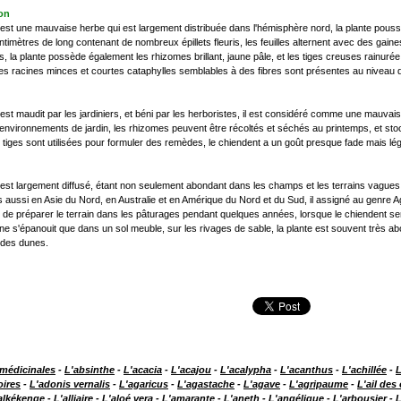
ion
est une mauvaise herbe qui est largement distribuée dans l'hémisphère nord, la plante pouss
ntimètres de long contenant de nombreux épillets fleuris, les feuilles alternent avec des gaines
es, la plante possède également les rhizomes brillant, jaune pâle, et les tiges creuses rainurée
les racines minces et courtes cataphylles semblables à des fibres sont présentes au niveau
est maudit par les jardiniers, et béni par les herboristes, il est considéré comme une mauvaise 
 environnements de jardin, les rhizomes peuvent être récoltés et séchés au printemps, et sto
s tiges sont utilisées pour formuler des remèdes, le chiendent a un goût presque fade mais l
est largement diffusé, étant non seulement abondant dans les champs et les terrains vagues
s aussi en Asie du Nord, en Australie et en Amérique du Nord et du Sud, il assigné au genre 
 de préparer le terrain dans les pâturages pendant quelques années, lorsque le chiendent ser
 ne s'épanouit que dans un sol meuble, sur les rivages de sable, la plante est souvent très abon
des dunes.
 médicinales
-
L'absinthe
-
L'acacia
-
L'acajou
-
L'acalypha
-
L'acanthus
-
L'achillée
-
L
oires
-
L'adonis vernalis
-
L'agaricus
-
L'agastache
-
L'agave
-
L'agripaume
-
L'ail des
alkékenge
-
L'alliaire
-
L'aloé vera
-
L'amarante
-
L'aneth
-
L'angélique
-
L'arbousier
-
L