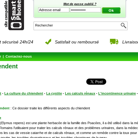
Mot de passe oublié ?
 sécurisé 24h/24
Satisfait ou remboursé
Livrais
r
|
Contactez-nous
endent
t
-
La culture du chiendent
-
La cystite
-
Les calculs rénaux
-
L'incontinence urinaire
endent
: Ce dossier traite les différents aspects du chiendent
t
(Elymus repens) est une plante herbacée de la famille des Poacées, il a été utilisé dans la 
Romains l'utilisaient pour traiter les calculs rénaux et des problèmes urinaires, dans la médeci
ns les cas de vessie catarrhe et de calculs rénaux, et comme un remède contre la toux pour soul
la goutte, les troubles rhumatismaux et les troubles chroniques de la peau.