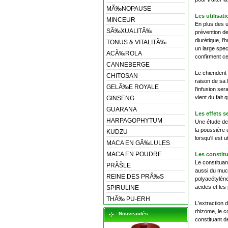
MÃ‰NOPAUSE
Les utilisat
MINCEUR
En plus des u
SÃ‰XUALITÃ‰
prévention de
diurétique, l
TONUS & VITALITÃ‰
un large spec
ACÃ‰ROLA
confirment ce
CANNEBERGE
Le chiendent 
CHITOSAN
raison de sa 
GELÃ‰E ROYALE
l'infusion se
vient du fait
GINSENG
GUARANA
Les effets s
HARPAGOPHYTUM
Une étude des
la poussière 
KUDZU
lorsqu'il est 
MACA EN GÃ‰LULES
MACA EN POUDRE
Les constit
Le constituant
PRÃŠLE
aussi du muci
REINE DES PRÃ‰S
polyacétylènes
acides et les 
SPIRULINE
THÃ‰ PU-ERH
L'extraction 
rhizome, le c
Nouveautés
constituant de