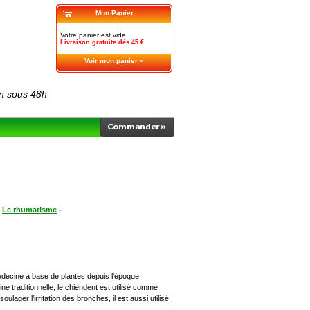
Mon Panier
Votre panier est vide
Livraison gratuite dès 45 €
Voir mon panier »
on sous 48h
-
Le rhumatisme
-
médecine à base de plantes depuis l'époque
ne traditionnelle, le chiendent est utilisé comme
ager l'irritation des bronches, il est aussi utilisé