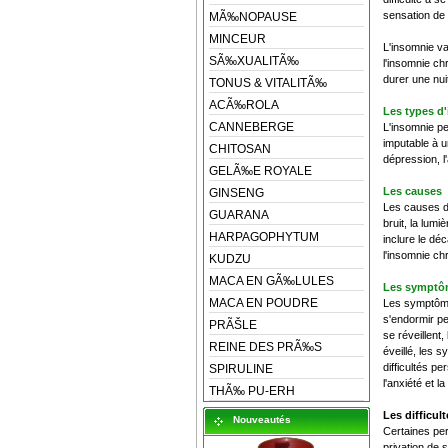
sensation de f
MÃ‰NOPAUSE
MINCEUR
L'insomnie va
SÃ‰XUALITÃ‰
l'insomnie ch
durer une nui
TONUS & VITALITÃ‰
ACÃ‰ROLA
Les types d
CANNEBERGE
L'insomnie pe
imputable à 
CHITOSAN
dépression, l
GELÃ‰E ROYALE
Les causes
GINSENG
Les causes de
GUARANA
bruit, la lum
HARPAGOPHYTUM
inclure le dé
l'insomnie ch
KUDZU
MACA EN GÃ‰LULES
Les symptô
MACA EN POUDRE
Les symptôme
s'endormir p
PRÃŠLE
se réveillen
REINE DES PRÃ‰S
éveillé, les 
difficultés p
SPIRULINE
l'anxiété et l
THÃ‰ PU-ERH
Les difficul
Nouveautés
Certaines per
privation de 