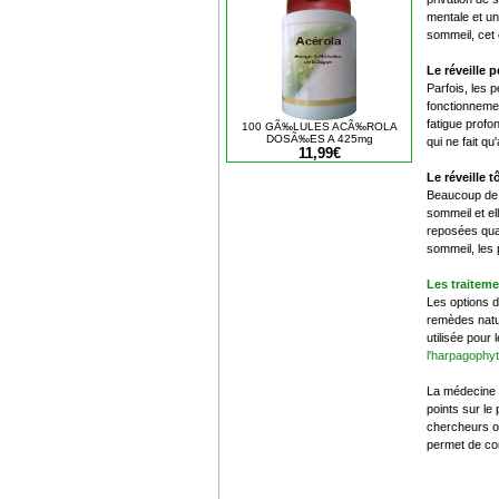
mentale et un
sommeil, cet 
Le réveille 
Parfois, les 
fonctionnemen
fatigue profo
100 GÃ‰LULES ACÃ‰ROLA
DOSÃ‰ES A 425mg
qui ne fait q
11,99€
Le réveille t
Beaucoup de p
sommeil et el
reposées quan
sommeil, les 
Les traiteme
Les options d
remèdes natur
utilisée pour 
l'harpagophy
La médecine t
points sur le 
chercheurs o
permet de com