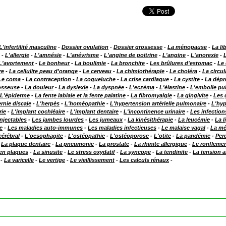
L'infertilité masculine
-
Dossier ovulation
-
Dossier grossesse
-
La ménopause
-
La li
-
L'allergie
-
L'amnésie
-
L'anévrisme
-
L'angine de poitrine
-
L'angine
-
L'anorexie
-
L'avortement
-
Le bonheur
-
La boulimie
-
La bronchite
-
Les brûlures d'estomac
-
Le 
re
-
La cellulite peau d'orange
-
Le cerveau
-
La chimiothérapie
-
Le choléra
-
La circu
Le coma
-
La contraception
-
La coqueluche
-
La crise cardiaque
-
La cystite
-
La dépr
 osseuse
-
La douleur
-
La dyslexie
-
La dyspnée
-
L'eczéma
-
L'élastine
-
L'embolie pu
L'épiderme
-
La fente labiale et la fente palatine
-
La fibromyalgie
-
La gingivite
-
Les 
rnie discale
-
L'herpès
-
L'homéopathie
-
L'hypertension artérielle pulmonaire
-
L'hyp
rie
-
L'implant cochléaire
-
L'implant dentaire
-
L'incontinence urinaire
-
Les infectio
injectables
-
Les jambes lourdes
-
Les jumeaux
-
La kinésithérapie
-
La leucémie
-
La 
e
-
Les maladies auto-immunes
-
Les maladies infectieuses
-
Le malaise vagal
-
La mé
érébral
-
L'oesophagite
-
L'ostéopathie
-
L'ostéoporose
-
L'otite
-
La pandémie
-
Per
-
La plaque dentaire
-
La pneumonie
-
La prostate
-
La rhinite allergique
-
Le ronfleme
 en plaques
-
La sinusite
-
Le stress oxydatif
-
La syncope
-
La tendinite
-
La tension ar
-
La varicelle
-
Le vertige
-
Le vieillissement
-
Les calculs rénaux
-