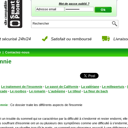
Mot de passe oublié ?
 sécurisé 24h/24
Satisfait ou remboursé
Livrais
r
|
Contactez-nous
mnie
-
Le traitement de l'insomnie
-
Le pavot de Californie
-
La valériane
-
Le millepertuis
-
scade
-
Le rooibos
-
Le romarin
-
L'aubépine
-
Le tilleul
-
La fleur de bach
omnie
: Ce dossier traite les différents aspects de l'insomnie
t un trouble du sommeil qui se caractérise par la difficulté à s'endormir et rester endormi, elle
 souffrant d'insomnie ont un ou plusieurs des symptômes comme une difficulté à s'endormir, s
se rendormir, se réveiller trop tôt le matin, un sommeil non réparateur associé à une déficien