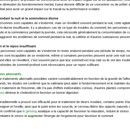
e diminution du fonctionnement mental, il peut devenir difficile de se concentrer ou de prête
état peut avoir un grand impact sur le travail ou la performance scolaire.
pendant la nuit et la somnolence diurne
personnes sont capables de s'endormir, mais se réveillent souvent pendant la nuit, cette agit
t diurne insuffisante, il y a plusieurs cas de ce type de troubles du sommeil, les personnes 
nde et la somnolence pendant la journée, cela nécessite généralement la consommation de ca
u'aggraver les problèmes de sommeil pendant la nuit, la caféine et d'autres substances peuven
ôt et le repos insuffisant
ersonnes sont capables de s'endormir et rester endormi pendant une période de temps, mais 
les sont incapables de se rendormir, même si certaines personnes peuvent avoir une nuit co
d elles se réveillent, c'est souvent parce que leur sommeil est trop clair ou ils ont des trou
périodes de sommeil profond sont nécessaires pour un repos suffisant.
nts alternatifs
e traitements alternatifs possibles varient considérablement en fonction de la gravité de l'aff
els, les études ont confirmé que la valériane peut aider à l'endormissement et le maintien 
le traitement de l'insomnie, elle n'a pas d'effets indésirables connus, d'autres plantes comprenn
tum
diminue le cholestérol et favorise un bonne digestion.
raditionnelle a prouvé son efficacité pour le traitement de divers troubles, certains points d
poignet et l'oreille, ainsi que le point entre les sourcils, le cerveau libère des opiacés naturels 
nt confirmé que
le ginseng
asiatique a la capacité de favoriser la relaxation, réduire le stress 
battre le stress et augmenter l'énergie de l'organisme pour favoriser le sommeil.