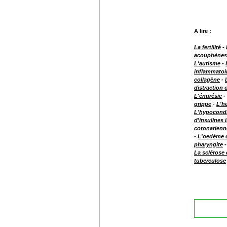
A lire :
La fertilité
-
acouphènes
L'autisme
-
inflammatoi
collagène
-
distraction
L'énurésie
-
grippe
-
L'he
L'hypocond
d'insulines 
coronarienn
-
L'oedème c
pharyngite
La sclérose
tuberculose