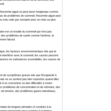
eil.
e l'insomnie aiguë ou peut durer longtemps comme
 pas de problèmes de sommeil, l'insomnie aiguë peut
 trois nuits par semaine pour un mois ou plus.
aire est un trouble du sommeil qui n'est pas
 à des problèmes de santé comme l'asthme, la
mme l'alcool.
ique, les facteurs environnementaux tels que le
nt interférer avec le sommeil, les causes peuvent
e carence en substances essentielles, les causes de
nt de symptômes graves tels que l'incapacité à
mais ne se sentent pas bien reposées quand elles
 se concentrer ou des difficultés à rester
é, des problèmes de concentration et de mémoire, des
s de tension, des problèmes gastro-intestinaux,
ndant de longues périodes et conduire à la
somnie persistante peut conduire à la lenteur