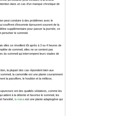
r attention dans un cas d'un manque chronique de
ation peut conduire à des problèmes avec le
qui souffrent d'insomnie éprouvent souvent de la
féine supplémentaire pour passer la journée, ce
t perturber le sommeil.
elles se réveillent tôt après à 3 ou 4 heures de
mplète de sommeil, elles ne se sentent pas
bles du sommeil qui interrompent leurs stades de
ection, la plupart des cas répondent bien aux
du sommeil, la camomille est une plante couramment
ent la passiflore, le houblon et la mélisse,
'acupuncture ont des qualités sédatives, comme les
qui aident à la détente et favorise le sommeil, les
et l'anxiété,
la maca
est une plante adaptogène qui