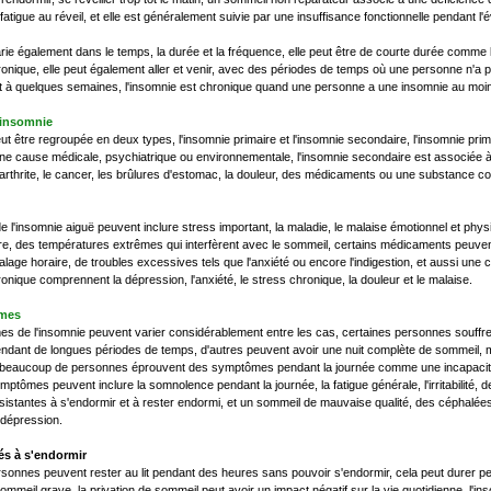
atigue au réveil, et elle est généralement suivie par une insuffisance fonctionnelle pendant l'év
rie également dans le temps, la durée et la fréquence, elle peut être de courte durée comm
ronique, elle peut également aller et venir, avec des périodes de temps où une personne n'a
t à quelques semaines, l'insomnie est chronique quand une personne a une insomnie au moins
'insomnie
ut être regroupée en deux types, l'insomnie primaire et l'insomnie secondaire, l'insomnie prim
une cause médicale, psychiatrique ou environnementale, l'insomnie secondaire est associée
'arthrite, le cancer, les brûlures d'estomac, la douleur, des médicaments ou une substance co
 l'insomnie aiguë peuvent inclure stress important, la maladie, le malaise émotionnel et phys
ière, des températures extrêmes qui interfèrent avec le sommeil, certains médicaments peuve
calage horaire, de troubles excessives tels que l'anxiété ou encore l'indigestion, et aussi un
ronique comprennent la dépression, l'anxiété, le stress chronique, la douleur et le malaise.
mes
s de l'insomnie peuvent varier considérablement entre les cas, certaines personnes souffre
endant de longues périodes de temps, d'autres peuvent avoir une nuit complète de sommeil, 
t, beaucoup de personnes éprouvent des symptômes pendant la journée comme une incapacité à
symptômes peuvent inclure la somnolence pendant la journée, la fatigue générale, l'irritabilit
ersistantes à s'endormir et à rester endormi, et un sommeil de mauvaise qualité, des céphalée
a dépression.
tés à s'endormir
sonnes peuvent rester au lit pendant des heures sans pouvoir s'endormir, cela peut durer pe
sommeil grave, la privation de sommeil peut avoir un impact négatif sur la vie quotidienne, l'in