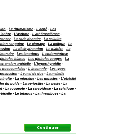
bido
-
Le rhumatisme
-
L'acné
-
Les
L'aphte
-
L'asthme
-
L'athérosclérose
-
cancer
-
La carie dentaire
-
La cellulite
lation sanguine
-
Le clonage
-
La colique
-
Le
ession
-
La déshydratation
-
Le diabète
-
La
lmonaire
-
Les émotions
-
L'endométriose
-
globules blancs
-
Les globules rouges
-
La
ertension artérielle
-
L'hyperthyroïdie
-
ns nosocomiales
-
L'insomnie
-
Les types
liposuccion
-
Le mal de dos
-
La maladie
ningite
-
La migraine
-
Les muscles
-
L'obésité
dre du poids
-
La périostite
-
La peste
-
La
nt
-
La rougeole
-
La sarcoïdose
-
La sciatique
-
térielle
-
Le tetanos
-
La thrombose
-
La