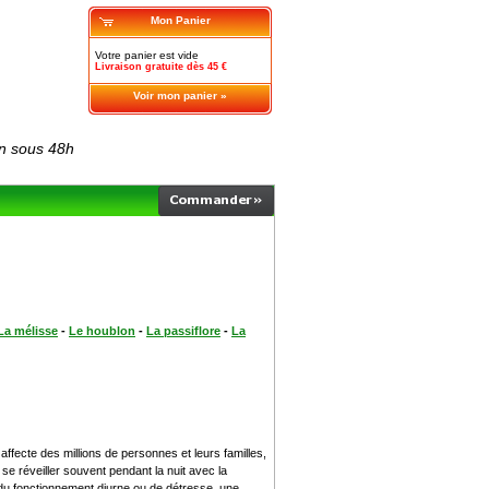
Mon Panier
Votre panier est vide
Livraison gratuite dès 45 €
Voir mon panier »
on sous 48h
La mélisse
-
Le houblon
-
La passiflore
-
La
 affecte des millions de personnes et leurs familles,
e réveiller souvent pendant la nuit avec la
ce du fonctionnement diurne ou de détresse, une