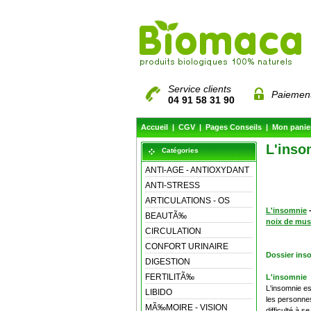
Service clients
Paiement
04 91 58 31 90
Accueil
|
CGV
|
Pages Conseils
|
Mon panie
L'inso
Catégories
ANTI-AGE - ANTIOXYDANT
ANTI-STRESS
ARTICULATIONS - OS
L'insomnie
BEAUTÃ‰
noix de mu
CIRCULATION
CONFORT URINAIRE
Dossier ins
DIGESTION
FERTILITÃ‰
L'insomnie
L'insomnie es
LIBIDO
les personnes
MÃ‰MOIRE - VISION
difficulté à 