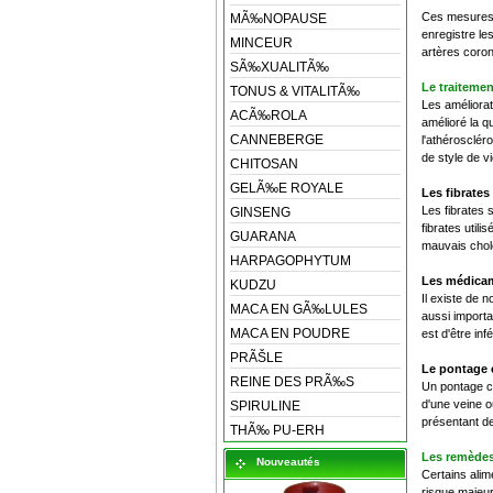
Ces mesures p
MÃ‰NOPAUSE
enregistre le
MINCEUR
artères coron
SÃ‰XUALITÃ‰
Le traitemen
TONUS & VITALITÃ‰
Les améliorat
ACÃ‰ROLA
amélioré la q
CANNEBERGE
l'athérosclér
de style de v
CHITOSAN
GELÃ‰E ROYALE
Les fibrates 
Les fibrates 
GINSENG
fibrates utili
GUARANA
mauvais chole
HARPAGOPHYTUM
Les médicame
KUDZU
Il existe de 
MACA EN GÃ‰LULES
aussi importan
MACA EN POUDRE
est d'être inf
PRÃŠLE
Le pontage c
REINE DES PRÃ‰S
Un pontage chi
d'une veine o
SPIRULINE
présentant de
THÃ‰ PU-ERH
Les remèdes
Nouveautés
Certains alim
risque majeur