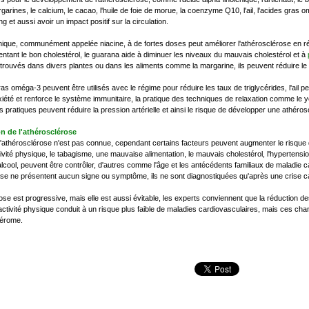
garines, le calcium, le cacao, l'huile de foie de morue, la coenzyme Q10, l'ail, l'acides gras 
ng et aussi avoir un impact positif sur la circulation.
inique, communément appelée niacine, à de fortes doses peut améliorer l'athérosclérose en réd
ntant le bon cholestérol, le guarana aide à diminuer les niveaux du mauvais cholestérol et à
rouvés dans divers plantes ou dans les aliments comme la margarine, ils peuvent réduire le
as oméga-3 peuvent être utilisés avec le régime pour réduire les taux de triglycérides, l'ail peu
nxiété et renforce le système immunitaire, la pratique des techniques de relaxation comme le 
s pratiques peuvent réduire la pression artérielle et ainsi le risque de développer une athéros
n de l'athérosclérose
'athérosclérose n'est pas connue, cependant certains facteurs peuvent augmenter le risque de
vité physique, le tabagisme, une mauvaise alimentation, le mauvais cholestérol, l'hypertension 
lcool, peuvent être contrôler, d'autres comme l'âge et les antécédents familiaux de maladie 
ose ne présentent aucun signe ou symptôme, ils ne sont diagnostiquées qu'après une crise 
ose est progressive, mais elle est aussi évitable, les experts conviennent que la réduction d
activité physique conduit à un risque plus faible de maladies cardiovasculaires, mais ces cha
hérome.