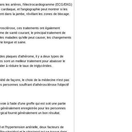
 dans les artères, l'électrocardiogramme (ECG/EKG)
ardiaque, et l'angiographie peut montrer si les
ment dans la jambe, révélant les zones de blocage.
érosclérose, ces traitements ont également
me de santé courant, le principal traitement de
t les maladies qu'elle peut causer, les changements
ie longue et saine.
 des plaques d'athérome, il y a deux types de
tines sont un meilleur traitement pour abaisser le
er à réduire le taux de triglycérides.
été de façons, le choix de la médecine n'est pas
les personnes souffrant d'athérosclérose l'objectif
oie à l'aide d'une greffe qui est soit une partie
est généralement enregistrée pour les personnes
ical fournit généralement un bon résultat.
et l'hypertension artérielle, deux facteurs de
ta-sitostérol et le sitostanol qui se trouve dans