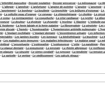
L'infertilité masculine
-
Dossier ovulation
-
Dossier grossesse
-
La ménopause
-
La li
-
L'allergie
-
L'amnésie
-
L'anévrisme
-
L'angine de poitrine
-
L'angine
-
L'anorexie
-
L'avortement
-
Le bonheur
-
La boulimie
-
La bronchite
-
Les brûlures d'estomac
-
Le 
re
-
La cellulite peau d'orange
-
Le cerveau
-
La chimiothérapie
-
Le choléra
-
La circu
Le coma
-
La contraception
-
La coqueluche
-
La crise cardiaque
-
La cystite
-
La dépr
 osseuse
-
La douleur
-
La dyslexie
-
La dyspnée
-
L'eczéma
-
L'élastine
-
L'embolie pu
L'épiderme
-
La fente labiale et la fente palatine
-
La fibromyalgie
-
La gingivite
-
Les 
rnie discale
-
L'herpès
-
L'homéopathie
-
L'hypertension artérielle pulmonaire
-
L'hyp
rie
-
L'implant cochléaire
-
L'implant dentaire
-
L'incontinence urinaire
-
Les infectio
injectables
-
Les jambes lourdes
-
Les jumeaux
-
La kinésithérapie
-
La leucémie
-
La 
e
-
Les maladies auto-immunes
-
Les maladies infectieuses
-
Le malaise vagal
-
La mé
érébral
-
L'oesophagite
-
L'ostéopathie
-
L'ostéoporose
-
L'otite
-
La pandémie
-
Per
-
La plaque dentaire
-
La pneumonie
-
La prostate
-
La rhinite allergique
-
Le ronfleme
 en plaques
-
La sinusite
-
Le stress oxydatif
-
La syncope
-
La tendinite
-
La tension ar
-
La varicelle
-
Le vertige
-
Le vieillissement
-
Les calculs rénaux
-