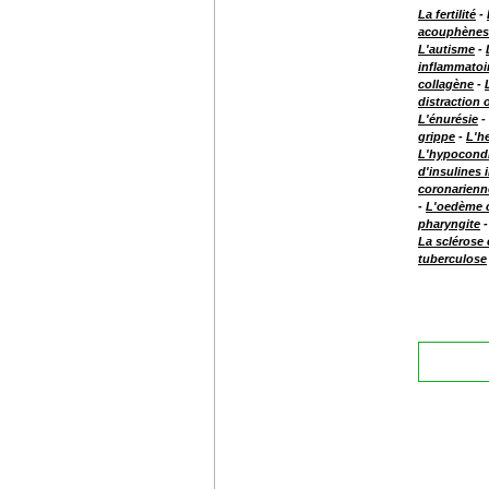
La fertilité
-
acouphènes
L'autisme
-
inflammatoi
collagène
-
distraction
L'énurésie
-
grippe
-
L'he
L'hypocond
d'insulines 
coronarienn
-
L'oedème c
pharyngite
La sclérose
tuberculose