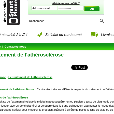
Mot de passe oublié ?
 sécurisé 24h/24
Satisfait ou remboursé
Livrais
r
|
Contactez-nous
itement de l'athérosclérose
érose
-
Le traitement de l'athérosclérose
tement de l'athérosclérose
: Ce dossier traite les différents aspects du traitement de l'athé
c de l'athérosclérose
ultats de l'examen physique le médecin peut suggérer un ou plusieurs tests de diagnostic 
niveaux accrus de cholestérol et de sucre dans le sang qui peuvent augmenter le risque d'athér
 ultrasons spécial pour mesurer la pression artérielle à différents points le long du bras ou de