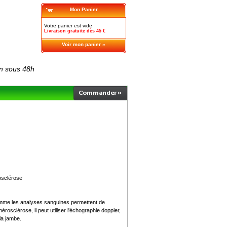
Mon Panier
Votre panier est vide
Livraison gratuite dès 45 €
Voir mon panier »
on sous 48h
rosclérose
comme les analyses sanguines permettent de
osclérose, il peut utiliser l'échographie doppler,
 la jambe.