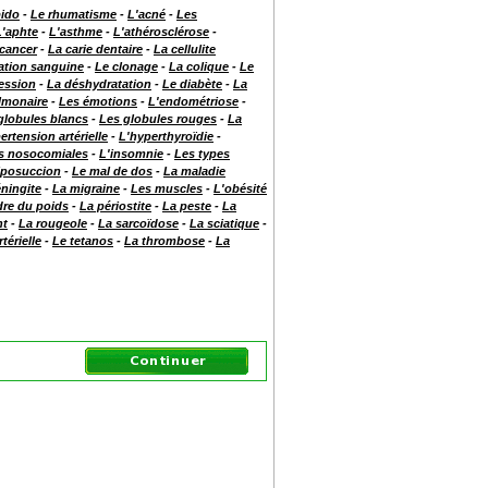
bido
-
Le rhumatisme
-
L'acné
-
Les
L'aphte
-
L'asthme
-
L'athérosclérose
-
cancer
-
La carie dentaire
-
La cellulite
lation sanguine
-
Le clonage
-
La colique
-
Le
ession
-
La déshydratation
-
Le diabète
-
La
lmonaire
-
Les émotions
-
L'endométriose
-
globules blancs
-
Les globules rouges
-
La
ertension artérielle
-
L'hyperthyroïdie
-
ns nosocomiales
-
L'insomnie
-
Les types
liposuccion
-
Le mal de dos
-
La maladie
ningite
-
La migraine
-
Les muscles
-
L'obésité
dre du poids
-
La périostite
-
La peste
-
La
nt
-
La rougeole
-
La sarcoïdose
-
La sciatique
-
térielle
-
Le tetanos
-
La thrombose
-
La