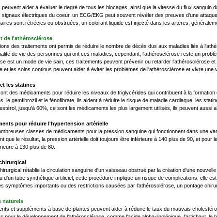
euvent aider à évaluer le degré de tous les blocages, ainsi que la vitesse du flux sanguin
s signaux électriques du coeur, un ECG/EKG peut souvent révéler des preuves d'une attaque c
aires sont rétrécies ou obstruées, un colorant liquide est injecté dans les artères, générale
t de l'athérosclérose
ions des traitements ont permis de réduire le nombre de décès dus aux maladies liés à l'ath
ualité de vie des personnes qui ont ces maladies, cependant, l'athérosclérose reste un problè
ose est un mode de vie sain, ces traitements peuvent prévenir ou retarder l'athérosclérose e
ie et les soins continus peuvent aider à éviter les problèmes de l'athérosclérose et vivre une v
et les statines
sont des médicaments pour réduire les niveaux de triglycérides qui contribuent à la formation
sés, le gemfibrozil et le fénofibrate, ils aident à réduire le risque de maladie cardiaque, les sta
stérol, jusqu'à 60%, ce sont les médicaments les plus largement utilisés, ils peuvent aussi aid
nts pour réduire l'hypertension artérielle
nombreuses classes de médicaments pour la pression sanguine qui fonctionnent dans une vari
t que le résultat, la pression artérielle doit toujours être inférieure à 140 plus de 90, et pour 
érieure à 130 plus de 80.
hirurgical
rurgical rétablie la circulation sanguine d'un vaisseau obstrué par la création d'une nouvelle v
u d'un tube synthétique artificiel, cette procédure implique un risque de complications, elle 
s symptômes importants ou des restrictions causées par l'athérosclérose, un pontage chirurg
 naturels
ents et suppléments à base de plantes peuvent aider à réduire le taux du mauvais cholestérol 
s pour le développement de l'athérosclérose, comme l'acide alpha-linolénique, l'artichaut, le bê