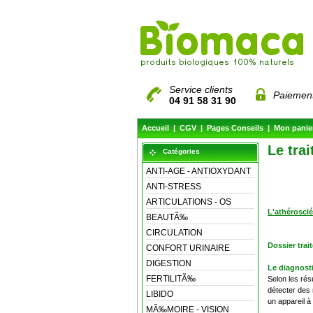
Service clients
Paiement
04 91 58 31 90
Accueil
|
CGV
|
Pages Conseils
|
Mon panie
Le tra
Catégories
ANTI-AGE - ANTIOXYDANT
ANTI-STRESS
ARTICULATIONS - OS
L'athéroscl
BEAUTÃ‰
CIRCULATION
Dossier trai
CONFORT URINAIRE
DIGESTION
Le diagnosti
FERTILITÃ‰
Selon les rés
détecter des 
LIBIDO
un appareil à
MÃ‰MOIRE - VISION