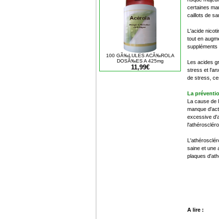
certaines mar
caillots de sa
L'acide nicot
tout en augme
suppléments t
100 GÃ‰LULES ACÃ‰ROLA
DOSÃ‰ES A 425mg
Les acides gr
11,99€
stress et l'a
de stress, ce
La préventio
La cause de l
manque d'acti
excessive d'a
l'athérosclér
L'athérosclér
saine et une 
plaques d'at
A lire :