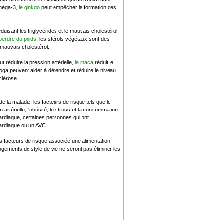
oméga-3,
le ginkgo
peut empêcher la formation des
uisant les triglycérides et le mauvais cholestérol
perdre du poids
, les stérols végétaux sont des
 mauvais cholestérol.
t réduire la pression artérielle,
la maca
réduit le
yoga peuvent aider à détendre et réduire le niveau
clérose.
 la maladie, les facteurs de risque tels que le
artérielle, l'obésité, le stress et la consommation
cardiaque, certaines personnes qui ont
cardiaque ou un AVC.
es facteurs de risque associée une alimentation
ngements de style de vie ne seront pas éliminer les