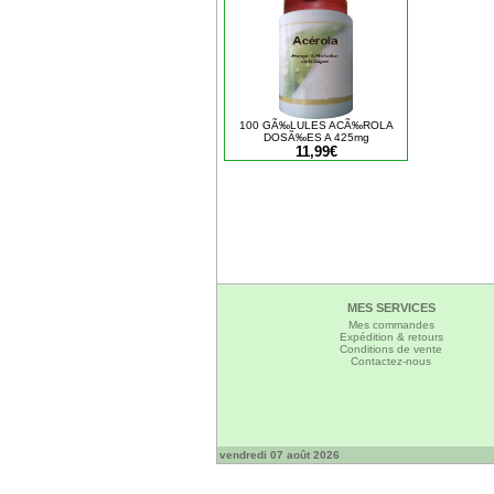
100 GÃ‰LULES ACÃ‰ROLA
DOSÃ‰ES A 425mg
11,99€
MES SERVICES
Mes commandes
Expédition & retours
Conditions de vente
Contactez-nous
vendredi 07 août 2026