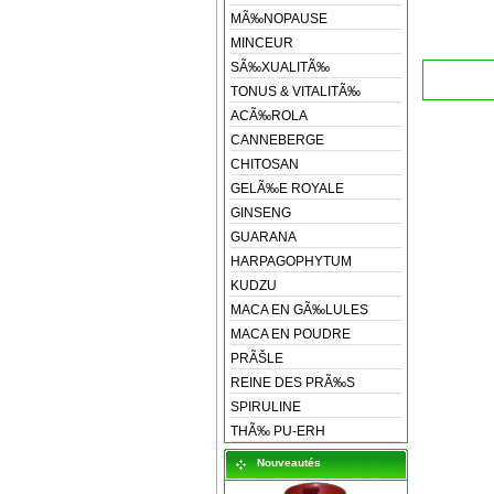
MÃ‰NOPAUSE
MINCEUR
SÃ‰XUALITÃ‰
TONUS & VITALITÃ‰
ACÃ‰ROLA
CANNEBERGE
CHITOSAN
GELÃ‰E ROYALE
GINSENG
GUARANA
HARPAGOPHYTUM
KUDZU
MACA EN GÃ‰LULES
MACA EN POUDRE
PRÃŠLE
REINE DES PRÃ‰S
SPIRULINE
THÃ‰ PU-ERH
Nouveautés