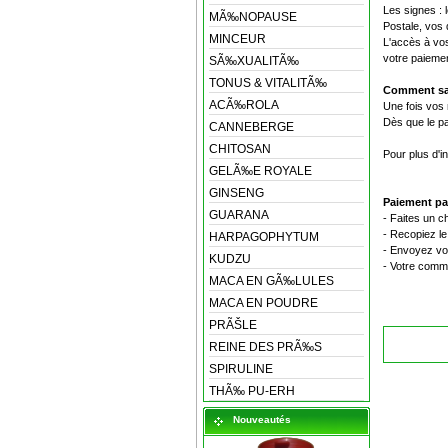
Les signes : 
MÃ‰NOPAUSE
Postale, vos
MINCEUR
L'accès à vos
votre paiemen
SÃ‰XUALITÃ‰
TONUS & VITALITÃ‰
Comment sav
ACÃ‰ROLA
Une fois vos 
Dès que le p
CANNEBERGE
CHITOSAN
Pour plus d'i
GELÃ‰E ROYALE
GINSENG
Paiement pa
GUARANA
- Faites un 
- Recopiez l
HARPAGOPHYTUM
- Envoyez vo
KUDZU
- Votre comm
MACA EN GÃ‰LULES
MACA EN POUDRE
PRÃŠLE
REINE DES PRÃ‰S
SPIRULINE
THÃ‰ PU-ERH
Nouveautés