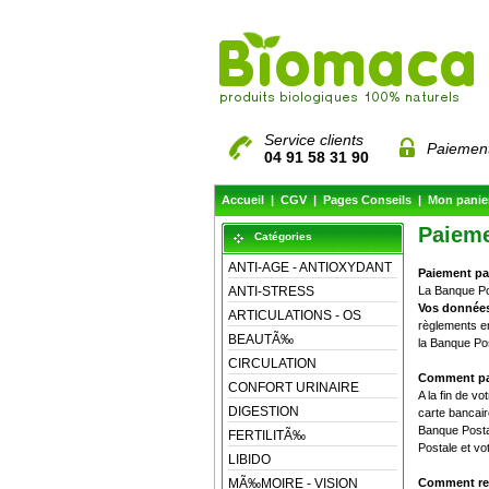
Service clients
Paiement
04 91 58 31 90
Accueil
|
CGV
|
Pages Conseils
|
Mon panie
Paieme
Catégories
ANTI-AGE - ANTIOXYDANT
Paiement pa
ANTI-STRESS
La Banque Pos
Vos données
ARTICULATIONS - OS
règlements e
BEAUTÃ‰
la Banque Pos
CIRCULATION
Comment pay
CONFORT URINAIRE
A la fin de v
DIGESTION
carte bancair
Banque Posta
FERTILITÃ‰
Postale et vo
LIBIDO
MÃ‰MOIRE - VISION
Comment rec