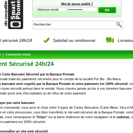
Mot de passe oublié ?
 sécurisé 24h/24
Satisfait ou remboursé
Livrais
r
|
Contactez-nous
nt Sécurisé 24h/24
r Carte Bancaire Sécurisé par la Banque Postale
tale traite les paiements sécurisés pour le compte de la société Pur Bio - Bio Maca.
 bancaire sont cryptés par la Banque Postale et votre paiement est 100% sécurisé
, c
n toute sécurité partout dans le monde. Nous n'avons jamais accès à vos données bancaire (
tale qu'un avis d'acceptation ou de refus de votre paiement.
er par carte bancaire
otre commande, vous avez le choix entre 3 types de Cartes Bancaires (Carte Bleue, Visa et M
e en votre possession, vous êtes transférés le site web sécurisé de la Banque Postale, votre
le, vous remarquerez le
"https"
sur la barre d'adresse de votre navigateur et le
cadenas
, 
tre paiement est 100% sécurisé.
onnaître un site web sécurisé