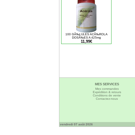
100 GÃ‰LULES ACÃ‰ROLA
DOSÃ‰ES A 425mg
11,99€
MES SERVICES
Mes commandes
Expédition & retours
Conditions de vente
Contactez-nous
vendredi 07 août 2026