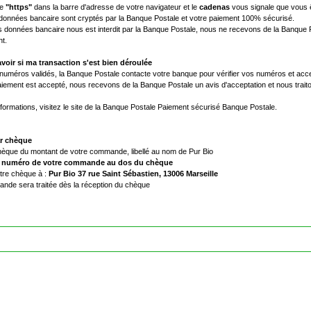
le
"https"
dans la barre d'adresse de votre navigateur et le
cadenas
vous signale que vous ê
 données bancaire sont cryptés par la Banque Postale et votre paiement 100% sécurisé.
 données bancaire nous est interdit par la Banque Postale, nous ne recevons de la Banque P
t.
oir si ma transaction s'est bien déroulée
numéros validés, la Banque Postale contacte votre banque pour vérifier vos numéros et acce
aiement est accepté, nous recevons de la Banque Postale un avis d'acceptation et nous tra
nformations, visitez le site de la Banque Postale Paiement sécurisé Banque Postale.
r chèque
chèque du montant de votre commande, libellé au nom de Pur Bio
e
numéro de votre commande au dos du chèque
tre chèque à :
Pur Bio 37 rue Saint Sébastien, 13006 Marseille
ande sera traitée dès la réception du chèque