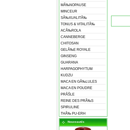
MÃ‰NOPAUSE
MINCEUR
SÃ‰XUALITÃ‰
TONUS & VITALITÃ‰
ACÃ‰ROLA
CANNEBERGE
CHITOSAN
GELÃ‰E ROYALE
GINSENG
GUARANA
HARPAGOPHYTUM
KUDZU
MACA EN GÃ‰LULES
MACA EN POUDRE
PRÃŠLE
REINE DES PRÃ‰S
SPIRULINE
THÃ‰ PU-ERH
Nouveautés