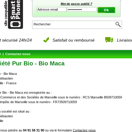
Mot de passe oublié ?
 sécurisé 24h/24
Satisfait ou remboursé
Livrais
r
|
Contactez-nous
iété Pur Bio - Bio Maca
 - Bio Maca
Sébastien
lle - France
r Bio - Bio Maca est enregistrée au :
u Commerce et des Sociétés de Marseille sous le numéro : RCS Marseille B509710059
 Impôts de Marseille sous le numéro : FR73509710059
 société est situé au :
Sébastien
lle
nous joindre au
04 91 58 31 90
ou via le formulaire
Contactez-nous