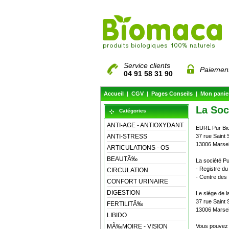
Service clients
Paiement
04 91 58 31 90
Accueil
|
CGV
|
Pages Conseils
|
Mon panie
La Soc
Catégories
ANTI-AGE - ANTIOXYDANT
EURL Pur Bio
ANTI-STRESS
37 rue Saint 
13006 Marsei
ARTICULATIONS - OS
BEAUTÃ‰
La société Pu
- Registre d
CIRCULATION
- Centre des
CONFORT URINAIRE
DIGESTION
Le siége de la
37 rue Saint 
FERTILITÃ‰
13006 Marsei
LIBIDO
MÃ‰MOIRE - VISION
Vous pouvez 