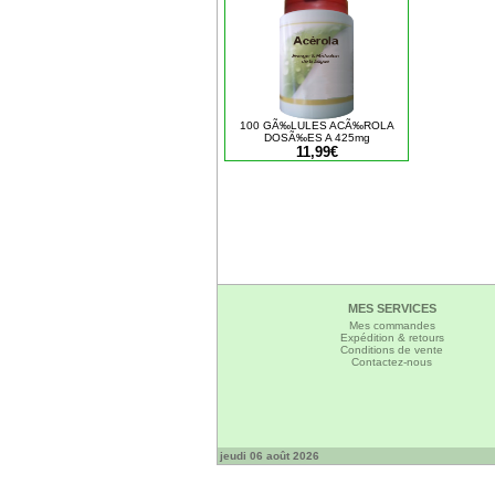
100 GÃ‰LULES ACÃ‰ROLA
DOSÃ‰ES A 425mg
11,99€
MES SERVICES
Mes commandes
Expédition & retours
Conditions de vente
Contactez-nous
jeudi 06 août 2026