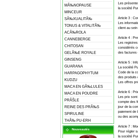
Les présentes
MÃ‰NOPAUSE
la société Pur
MINCEUR
Article 3 : 
SÃ‰XUALITÃ‰
Les informati
TONUS & VITALITÃ‰
client au se
ACÃ‰ROLA
Article 4 : Pr
CANNEBERGE
Les registres
CHITOSAN
considérés c
GELÃ‰E ROYALE
des factures 
GINSENG
Article 5 : In
GUARANA
La société Pu
Code de la co
HARPAGOPHYTUM
des produits q
KUDZU
Les offres pr
MACA EN GÃ‰LULES
Article 6 : Pri
MACA EN POUDRE
Les prix sont
PRÃŠLE
compte des fr
REINE DES PRÃ‰S
jour de la co
paiement de l
SPIRULINE
ou des acom
THÃ‰ PU-ERH
Article 7 : M
Nouveautés
Pour régler s
la société Pu