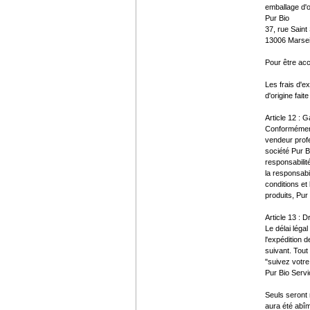
emballage d'o
Pur Bio
37, rue Saint
13006 Marsei
Pour être acc
Les frais d'e
d'origine fait
Article 12 : 
Conformément 
vendeur profe
société Pur B
responsabili
la responsabi
conditions et
produits, Pur
Article 13 : D
Le délai légal
l'expédition 
suivant. Tout
"suivez votr
Pur Bio Servic
Seuls seront 
aura été abîm