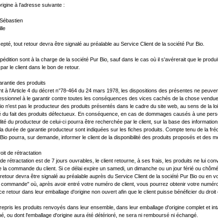
rigine à l'adresse suivante :
 Sébastien
lle
epté, tout retour devra être signalé au préalable au Service Client de la société Pur Bio.
xpédition sont à la charge de la société Pur Bio, sauf dans le cas où il s'avérerait que le produ
e par le client dans le bon de retour.
Garantie des produits
à l'Article 4 du décret n°78-464 du 24 mars 1978, les dispositions des présentes ne peuvent pr
ssionnel à le garantir contre toutes les conséquences des vices cachés de la chose vendue.
io n'est pas le producteur des produits présentés dans le cadre du site web, au sens de la loi
té du fait des produits défectueux. En conséquence, en cas de dommages causés à une person
lité du producteur de celui-ci pourra être recherchée par le client, sur la base des informations
 la durée de garantie producteur sont indiquées sur les fiches produits. Compte tenu de la
 Bio pourra, sur demande, informer le client de la disponibilité des produits proposés et des 
roit de rétractation
 de rétractation est de 7 jours ouvrables, le client retourne, à ses frais, les produits ne lui c
de la commande du client. Si ce délai expire un samedi, un dimanche ou un jour férié ou chômé,
 retour devra être signalé au préalable auprès du Service Client de la société Pur Bio ou en v
e commande" où, après avoir entré votre numéro de client, vous pourrez obtenir votre numér
e retour dans leur emballage d'origine non ouvert afin que le client puisse bénéficier du droit 
repris les produits renvoyés dans leur ensemble, dans leur emballage d'origine complet et intac
é, ou dont l'emballage d'origine aura été détérioré, ne sera ni remboursé ni échangé.