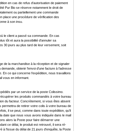
tion en cas de refus d'autorisation de paiement
iété Pur Bio se réserve notamment le droit de
 totalement ou partiellement une commande
 en place une procédure de vérification des
onne à son insu.
 où le client a passé sa commande. En cas
us tôt et aura la possibilité d'annuler sa
30 jours au plus tard de leur versement, soit
lage de la marchandise à la réception et de signaler
 demande, obtenir l'envoi d'une facture à l'adresse
e. En ce qui concerne l'expédition, nous travaillons
l vous en informant.
pédiés par un service de la poste Colissimo.
 de récupérer les produits commandés à votre bureau
ation du facteur. Concrètement, si vous êtes absent
s permettra de retirer votre colis à votre bureau de
fois, il se peut, comme dans toute expédition, qu'il
à la date que nous vous avons indiquée dans le mail
ns alors la Poste pour faire démarrer une
t ce délai, le produit est retrouvé, il sera ré-
 à l'issue du délai de 21 jours d'enquête, la Poste