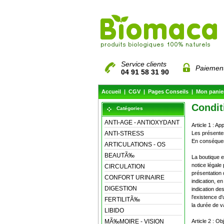
Service clients
Paiement
04 91 58 31 90
Accueil
|
CGV
|
Pages Conseils
|
Mon panie
Condit
Catégories
ANTI-AGE - ANTIOXYDANT
Article 1 : A
ANTI-STRESS
Les présentes
En conséquenc
ARTICULATIONS - OS
BEAUTÃ‰
La boutique e
notice légale
CIRCULATION
présentation 
CONFORT URINAIRE
indication, e
DIGESTION
indication de
l'existence d'
FERTILITÃ‰
la durée de va
LIBIDO
MÃ‰MOIRE - VISION
Article 2 : Ob