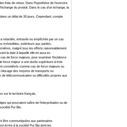
des frais de retour. Dans l'hypothèse de l'exercice
 l'échange du produit. Dans le cas d'un échange, la
nt dans un délai de 30 jours. Cependant, compte
 sera retardée, entravée ou empêchée par un cas
 irrésistibles, extérieurs aux parties,
ernières, malgré tous les efforts raisonnablement
ant la date à laquelle elle en aura eu
 cas de force majeure, pour examiner l'incidence
 de force majeur a une durée supérieure à trois
 sont considérés comme cas de force majeure ou
: le blocage des moyens de transports ou
x de télécommunication ou difficultés propres aux
sur le territoire français.
ges qui pourraient naître de l'interprétation ou de
société Pur Bio.
ont être communiquées aux partenaires
ut écrire à la société Pur Bio dont les