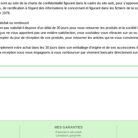
ont au sein de la charte de confidentialité figurant dans le cadre du site web, pour s'oppos
, de rectification à l'égard des informations le concernant et figurant dans les fichiers de la 
er 1978.
Satisfait ou rembousé
'est pas satisfait il dispose d'un délai de 30 jours pour nous retourner les produits et la socié
çus ne vous apportent pas une entière satisfaction, vous souhaitez vous rétracter sur un o
ompter du jour de réception de vos produits, pour retourner les articles qui ne vous convienn
mplement votre achat dans les 30 jours dans son emballage d'origine et de ses accessoires
 la reception nous nous engageons à vous rembourser par virement bancaire directement sur
MES GARANTIES
Paiement sécurisé
Livraison garantie