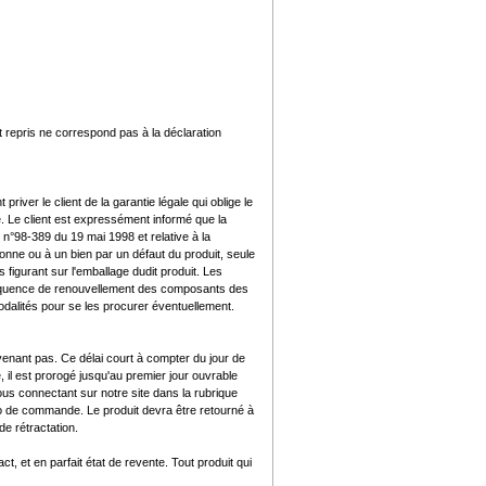
it repris ne correspond pas à la déclaration
iver le client de la garantie légale qui oblige le
 Le client est expressément informé que la
 n°98-389 du 19 mai 1998 et relative à la
ne ou à un bien par un défaut du produit, seule
 figurant sur l'emballage dudit produit. Les
 fréquence de renouvellement des composants des
modalités pour se les procurer éventuellement.
onvenant pas. Ce délai court à compter du jour de
 il est prorogé jusqu'au premier jour ouvrable
ous connectant sur notre site dans la rubrique
o de commande. Le produit devra être retourné à
de rétractation.
t, et en parfait état de revente. Tout produit qui