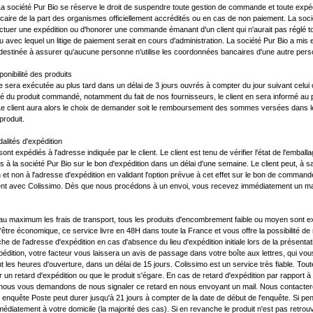
société Pur Bio se réserve le droit de suspendre toute gestion de commande et toute expédi
caire de la part des organismes officiellement accrédités ou en cas de non paiement. La soc
ectuer une expédition ou d'honorer une commande émanant d'un client qui n'aurait pas réglé
 avec lequel un litige de paiement serait en cours d'administration. La société Pur Bio a mis
stinée à assurer qu'aucune personne n'utilise les coordonnées bancaires d'une autre pers
sponibilité des produits
sera exécutée au plus tard dans un délai de 3 jours ouvrés à compter du jour suivant celui
lité du produit commandé, notamment du fait de nos fournisseurs, le client en sera informé au pl
 client aura alors le choix de demander soit le remboursement des sommes versées dans les 
produit.
dalités d'expédition
ont expédiés à l'adresse indiquée par le client. Le client est tenu de vérifier l'état de l'embal
à la société Pur Bio sur le bon d'expédition dans un délai d'une semaine. Le client peut, à sa
n et non à l'adresse d'expédition en validant l'option prévue à cet effet sur le bon de command
ent avec Colissimo. Dès que nous procédons à un envoi, vous recevez immédiatement un mai
au maximum les frais de transport, tous les produits d'encombrement faible ou moyen sont ex
 d'être économique, ce service livre en 48H dans toute la France et vous offre la possibilité
he de l'adresse d'expédition en cas d'absence du lieu d'expédition initiale lors de la présent
expédition, votre facteur vous laissera un avis de passage dans votre boîte aux lettres, qui vou
 les heures d'ouverture, dans un délai de 15 jours. Colissimo est un service très fiable. Toute
r un retard d'expédition ou que le produit s'égare. En cas de retard d'expédition par rapport 
, nous vous demandons de nous signaler ce retard en nous envoyant un mail. Nous contactero
enquête Poste peut durer jusqu'à 21 jours à compter de la date de début de l'enquête. Si pendan
diatement à votre domicile (la majorité des cas). Si en revanche le produit n'est pas retrouvé