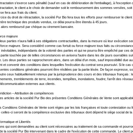
étractation s'exerce sans pénalité (sauf en cas de détérioration de l'emballage), à l'exception 
étractation, le client a le choix de demander soit le remboursement des sommes versées, soit
se fera aux frais du client.
cice du droit de rétractation, la société Pur Bio fera tous les efforts pour rembourser le clie
tère technique des produits vendus, ce délai pourra être étendu à 45 jours.
a alors remboursé par chèque ou virement bancaire.
Force majeure
ux parties n'aura failli à ses obligations contractuelles, dans la mesure où leur exécution
e force majeure. Sera considéré comme cas fortuit ou force majeure tous faits ou circonstances
, inévitables, indépendants de la volonté des parties et qui ne pourra être empêché par ces d
 partie touchée par de telles circonstances en avisera l'autre dans les dix jours ouvrables suiv
 Les deux parties se rapprocheront alors, dans un délai d'un mois, sauf impossibilité due au
t et convenir des conditions dans lesquelles l'exécution du contrat sera poursuivi. Si le cas
sentes conditions générales pourront être résiliées par la partie lésée. De façon expresse,
 outre ceux habituellement retenus par la jurisprudence des cours et des tribunaux français 
nements, tremblements de terre, incendies, tempêtes, inondations, foudre; l'arrêt des réseau
élécommunication externes aux clients.
uridiction – Attribution de compétences
s articles de la société Pur Bio des présentes Conditions Générales de Vente sont applicables 
 Conditions Générales de Vente sont régies par les lois françaises et toute contestation ou liti
e celles-ci seront de la compétence exclusive des tribunaux dont dépend le siège social de la 
nformatique et Libertés
ions qui sont demandées au client sont nécessaires au traitement de sa commande et pourr
de la société Pur Bio intervenant dans le cadre de l'exécution de cette commande. Le client pe