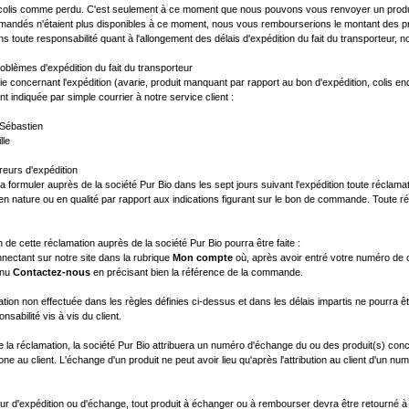
 colis comme perdu. C'est seulement à ce moment que nous pouvons vous renvoyer un produit 
mandés n'étaient plus disponibles à ce moment, nous vous rembourserions le montant des pro
s toute responsabilité quant à l'allongement des délais d'expédition du fait du transporteur,
Problèmes d'expédition du fait du transporteur
e concernant l'expédition (avarie, produit manquant par rapport au bon d'expédition, colis e
t indiquée par simple courrier à notre service client :
 Sébastien
lle
rreurs d'expédition
ra formuler auprès de la société Pur Bio dans les sept jours suivant l'expédition toute réclama
en nature ou en qualité par rapport aux indications figurant sur le bon de commande. Toute r
n de cette réclamation auprès de la société Pur Bio pourra être faite :
nectant sur notre site dans la rubrique
Mon compte
où, après avoir entré votre numéro de c
enu
Contactez-nous
en précisant bien la référence de la commande.
tion non effectuée dans les règles définies ci-dessus et dans les délais impartis ne pourra ê
nsabilité vis à vis du client.
e la réclamation, la société Pur Bio attribuera un numéro d'échange du ou des produit(s) con
one au client. L'échange d'un produit ne peut avoir lieu qu'après l'attribution au client d'un 
ur d'expédition ou d'échange, tout produit à échanger ou à rembourser devra être retourné 