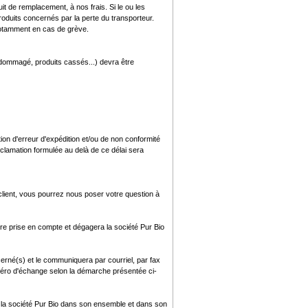
de remplacement, à nos frais. Si le ou les
duits concernés par la perte du transporteur.
 notamment en cas de grève.
ndommagé, produits cassés...) devra être
tion d'erreur d'expédition et/ou de non conformité
éclamation formulée au delà de ce délai sera
lient, vous pourrez nous poser votre question à
tre prise en compte et dégagera la société Pur Bio
cerné(s) et le communiquera par courriel, par fax
numéro d'échange selon la démarche présentée ci-
à la société Pur Bio dans son ensemble et dans son