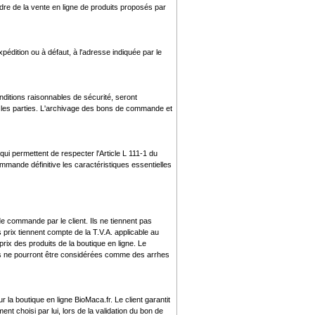
adre de la vente en ligne de produits proposés par
xpédition ou à défaut, à l'adresse indiquée par le
ditions raisonnables de sécurité, seront
es parties. L'archivage des bons de commande et
ui permettent de respecter l'Article L 111-1 du
ommande définitive les caractéristiques essentielles
de commande par le client. Ils ne tiennent pas
 prix tiennent compte de la T.V.A. applicable au
ix des produits de la boutique en ligne. Le
ées ne pourront être considérées comme des arrhes
la boutique en ligne BioMaca.fr. Le client garantit
nt choisi par lui, lors de la validation du bon de