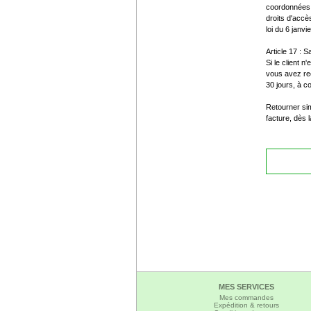
coordonnées s
droits d'accès
loi du 6 janvi
Article 17 : 
Si le client n
vous avez re
30 jours, à c
Retourner si
facture, dès
MES SERVICES
Mes commandes
Expédition & retours