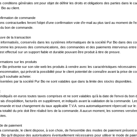
 conditions générales ont pour objet de définir les droits et obligations des parties dans le c
 Bio au client.
Confirmation de commande
ons contractuelles feront l'objet d'une confirmation voie d'e-mail au plus tard au moment de l'e
in du bon de commande.
euve de la transaction
 informatisés, conservés dans les systèmes informatiques de la société Pur Bio dans des con
omme les preuves des communications, des commandes et des paiements intervenus entre l
est effectué sur un support fiable et durable pouvant être produit à titre de preuve.
formations sur les produits
r Bio présente sur son site web les produits à vendre avec les caractéristiques nécessaires q
nsommation, qui prévoit la possibilité pour le client potentiel de connaître avant la prise de c
u'il souhaite acheter.
ésentées par la société Pur Bio ne sont valables que dans la limite des stocks disponibles.
x
 indiqués en euros toutes taxes comprises et ne sont valables qu'à la date de l'envoi du bon 
ais d'expédition, facturés en supplément, et indiqués avant la validation de la commande. Les
mmande et tout changement du taux applicable T.V.A. sera automatiquement répercuté sur le pr
a totalité du prix doit être réalisé lors de la commande. A aucun moment, les sommes vers
ptes.
ode de paiement
a commande, le client dispose, à son choix, de l'ensemble des modes de paiement présent sur 
r Bio qu'il dispose des autorisations éventuellement nécessaires pour utiliser le mode de paieme