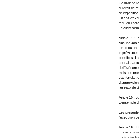
Ce droit de r
du droit de r
re-expédition 
En cas d'exer
tenu du carac
Le client ser
Article 14 : 
Aucune des de
fortuit ou un
imprévisibles
possibles. La
connaissance.
de l'événemen
mois, les pré
cas fortuits,
d'approvision
réseaux de t
Article 15 : J
L'ensemble de
Les présentes
l'exécution d
Article 16 : I
Les informat
contractuels 