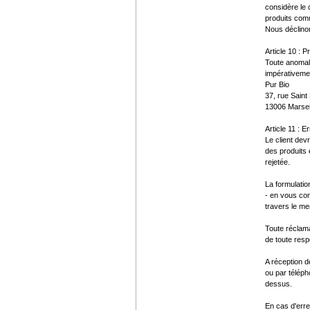
considère le
produits com
Nous déclinon
Article 10 : 
Toute anomali
impérativemen
Pur Bio
37, rue Saint
13006 Marsei
Article 11 : E
Le client dev
des produits 
rejetée.
La formulatio
- en vous con
travers le m
Toute réclama
de toute respo
A réception d
ou par téléph
dessus.
En cas d'erre