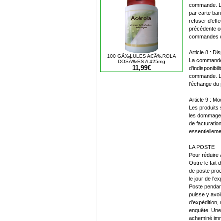
commande. La 
par carte ban
refuser d'eff
précédente ou
commandes de
Article 8 : Di
100 GÃ‰LULES ACÃ‰ROLA
La commande 
DOSÃ‰ES A 425mg
11,99€
d'indisponibi
commande. Le
l'échange du 
Article 9 : Mo
Les produits s
les dommages 
de facturatio
essentiellem
LA POSTE
Pour réduire 
Outre le fait
de poste proc
le jour de l'
Poste pendant
puisse y avoi
d'expédition
enquête. Une 
acheminé immé