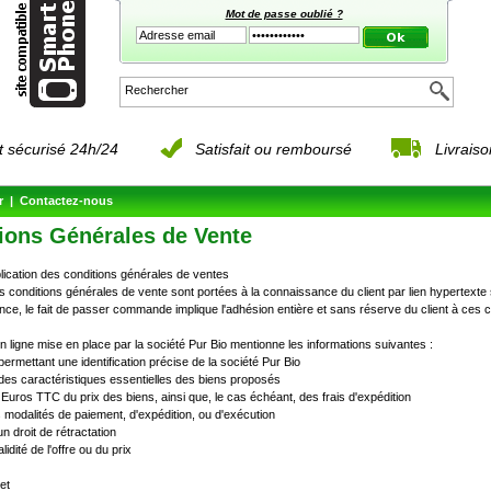
Mot de passe oublié ?
 sécurisé 24h/24
Satisfait ou remboursé
Livrais
r
|
Contactez-nous
ions Générales de Vente
pplication des conditions générales de ventes
 conditions générales de vente sont portées à la connaissance du client par lien hypertexte su
e, le fait de passer commande implique l'adhésion entière et sans réserve du client à ces c
n ligne mise en place par la société Pur Bio mentionne les informations suivantes :
 permettant une identification précise de la société Pur Bio
des caractéristiques essentielles des biens proposés
n Euros TTC du prix des biens, ainsi que, le cas échéant, des frais d'expédition
s modalités de paiement, d'expédition, ou d'exécution
un droit de rétractation
lidité de l'offre ou du prix
jet